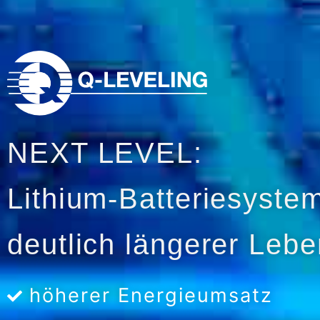
NEXT LEVEL:
Lithium-Batteriesyste
deutlich längerer Leb
höherer Energieumsatz