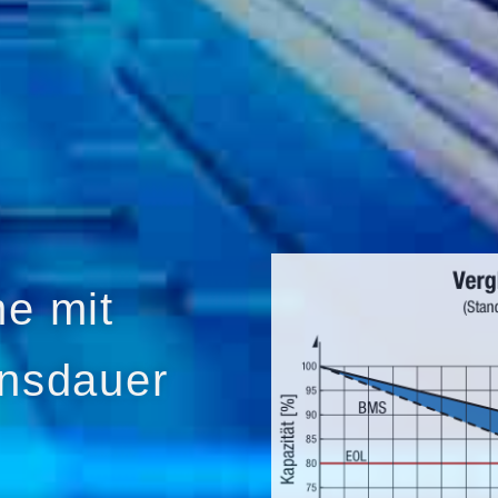
me mit
ensdauer