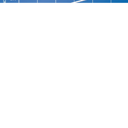
Kumulierte Einschaltdauer der
Balancingwiderstände
Vorteile:
• Signifikant schnellere Ladezeiten, da das BMS mit η-
Leveling während des gesamten Ladevorgangs die
Zellen nivelliert
Broschüre